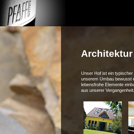
Zum
Inhalt
Weingut R&A Pfaff
springen
Architektur
Unser Hof ist ein typischer
unserem Umbau bewusst er
lebensfrohe Elemente einb
aus unserer Vergangenheit