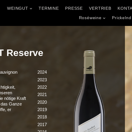
WEINGUT
TERMINE
PRESSE
VERTRIEB
KONT
l
Roséweine
Prickelnd
 Reserve
Sauvignon
2024
2023
2022
htigkeit,
nseren
2021
e nötige Kraft
2020
t das Ganze
2019
ffe, er
2018
2017
2016