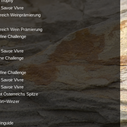
 Trophy
avoir Vivre
rreich Weinprämierung
rreich Wein Prämierung
Wine Challenge
avoir Vivre
ne Challenge
Wine Challenge
avoir Vivre
avoir Vivre
ot Österreichs Spitze
rt+Winzer
einguide