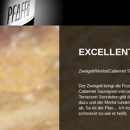
Zum
Inhalt
Weingut R&A Pfaff
springen
EXCELLENT
Zweigelt/Merlot/Cabernet 
Der Zweigelt bringt die Fruc
Cabernet Sauvignon von u
Terrassen Sonnleiten gibt di
dazu und der Merlot runde
ab. So ist der Plan… Ich ho
schmeckt so wie er heißt.