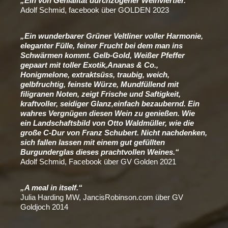
„Ein von Genialität durchzogener Weinviertler.“
Adolf Schmid, facebook über GOLDEN 2023
„Ein wunderbarer Grüner Veltliner voller Harmonie,
eleganter Fülle, feiner Frucht bei dem man ins
Schwärmen kommt. Gelb-Gold, Weißer Pfeffer
gepaart mit toller Exotik,Ananas & Co.,
Honigmelone, extraktsüss, traubig, weich,
gelbfruchtig, feinste Würze, Mundfüllend mit
filigranen Noten, zeigt Frische und Saftigkeit,
kraftvoller, seidiger Glanz,einfach bezaubernd. Ein
wahres Vergnügen diesen Wein zu genießen. Wie
ein Landschaftsbild von Otto Waldmüller, wie die
große C-Dur von Franz Schubert. Nicht nachdenken,
sich fallen lassen mit einem gut gefüllten
Burgunderglas dieses prachtvollen Weines.“
Adolf Schmid, Facebook über GV Golden 2021
„A meal in itself.“
Julia Harding MW,
JancisRobinson.com
über GV
Goldjoch 2014