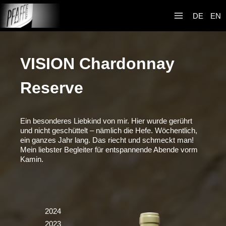
Zum
Weingut R&A
Inhalt
DE
EN
Pfaffl
springen
VISION Chardonnay
Reserve
Ein besonderes Liebkind von mir. Hier wurde gerührt
und nicht geschüttelt – nämlich die Hefe. Wöchentlich,
ein ganzes Jahr lang. Das riecht und schmeckt man!
Mein liebster Begleiter für entspannende Abende vorm
Kamin.
2024
2023