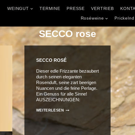
WEINGUT
TERMINE
PRESSE
VERTRIEB
KONT
l
Roséweine
Prickelnd
SECCO rose
SECCO ROSÉ
Dieser edle Frizzante bezaubert
durch seinen eleganten
Rosenduft, seine zart beerigen
Nuancen und die feine Perlage.
Ein Genuss für alle Sinne!
AUSZEICHNUNGEN:
SECCO
WEITERLESEN
ROSÉ