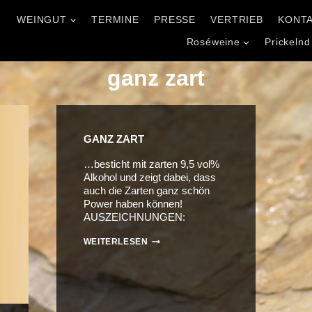
WEINGUT
TERMINE
PRESSE
VERTRIEB
KONT
l
Roséweine
Prickelnd
ganz zart
GANZ ZART
…besticht mit zarten 9,5 vol%
Alkohol und zeigt dabei, dass
auch die Zarten ganz schön
Power haben können!
AUSZEICHNUNGEN:
GANZ
WEITERLESEN
ZART