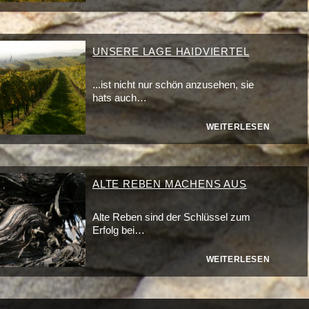
UNSERE LAGE HAIDVIERTEL
...ist nicht nur schön anzusehen, sie
hats auch…
WEITERLESEN
ALTE REBEN MACHENS AUS
Alte Reben sind der Schlüssel zum
Erfolg bei…
WEITERLESEN