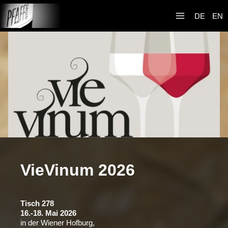
Zum
Weingut R&A
Inhalt
DE
EN
Pfaffl
springen
VieVinum 2026
Tisch 278
16.-18. Mai 2026
in der Wiener Hofburg,