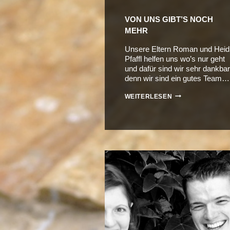
VON UNS GIBT’S NOCH
MEHR
Unsere Eltern Roman und Heid
Pfaffl helfen uns wo’s nur geht
und dafür sind wir sehr dankbar
denn wir sind ein gutes Team…
VON
WEITERLESEN
UNS
GIBT’S
NOCH
MEHR