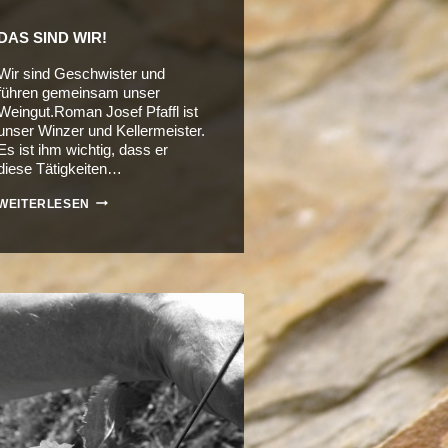
DAS SIND WIR!
Wir sind Geschwister und
führen gemeinsam unser
Weingut.Roman Josef Pfaffl ist
unser Winzer und Kellermeister.
Es ist ihm wichtig, dass er
diese Tätigkeiten…
DAS
WEITERLESEN
SIND
WIR!