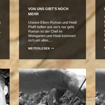
VON UNS GIBT’S NOCH
MEHR
i
Unsere Eltern Roman und Heidi
Pfaffl helfen uns wo’s nur geht.
,
Roman ist der Chef im
.
Weingarten und Heidi kümmert
sich um alles,…
VON
WEITERLESEN
UNS
GIBT’S
NOCH
MEHR